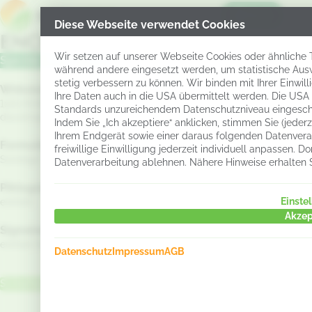
Menü
Diese Webseite verwendet Cookies
ENCERA
Wir setzen auf unserer Webseite Cookies oder ähnliche Te
Spezial-Düngemittel
während andere eingesetzt werden, um statistische Aus
stetig verbessern zu können. Wir binden mit Ihrer Einwil
Wirkstoff:
Ihre Daten auch in die USA übermittelt werden. Die USA
1x10/8 KBE/ml ml Gluconacetobacter
Standards unzureichendem Datenschutzniveau eingesch
diazotrophicus
Indem Sie „Ich akzeptiere“ anklicken, stimmen Sie (jeder
Ihrem Endgerät sowie einer daraus folgenden Datenverar
Formulierung:
freiwillige Einwilligung jederzeit individuell anpassen.
Sonstige
Datenverarbeitung ablehnen. Nähere Hinweise erhalten 
Piktogramm:
Einste
entfällt
Akzep
Signalwort:
entfällt Nur für den beruflichen Anwender.
Datenschutz
Impressum
AGB
Sicherheitsdatenblatt