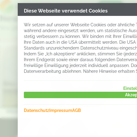
Menü
Diese Webseite verwendet Cookies
News & Karriere
Wir setzen auf unserer Webseite Cookies oder ähnliche Te
Was gibt’s Neues – und wo können Sie mitwirken?
während andere eingesetzt werden, um statistische Aus
stetig verbessern zu können. Wir binden mit Ihrer Einwil
Ihre Daten auch in die USA übermittelt werden. Die USA
Standards unzureichendem Datenschutzniveau eingesch
Indem Sie „Ich akzeptiere“ anklicken, stimmen Sie (jeder
Ihrem Endgerät sowie einer daraus folgenden Datenverar
freiwillige Einwilligung jederzeit individuell anpassen.
Datenverarbeitung ablehnen. Nähere Hinweise erhalten 
Einste
Akzep
Datenschutz
Impressum
AGB
Miteilung
Mitteilun