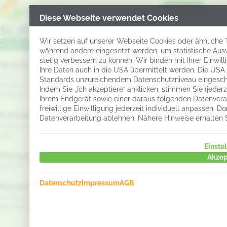
Menü
Diese Webseite verwendet Cookies
SLIPPA®
Wir setzen auf unserer Webseite Cookies oder ähnliche Te
Zusatzstoff
während andere eingesetzt werden, um statistische Aus
stetig verbessern zu können. Wir binden mit Ihrer Einwil
Wirkstoff:
Ihre Daten auch in die USA übermittelt werden. Die USA
Zusatzstoff Nr.: 00B-429-
% 56 % G/G Trisiloxan -
Standards unzureichendem Datenschutzniveau eingesch
00/00
Organosilikon -
Indem Sie „Ich akzeptiere“ anklicken, stimmen Sie (jeder
Copolymere
Ihrem Endgerät sowie einer daraus folgenden Datenverar
freiwillige Einwilligung jederzeit individuell anpassen.
Formulierung:
Datenverarbeitung ablehnen. Nähere Hinweise erhalten 
Suspensionskonzentrat
(SC)
Einste
Piktogramm:
Akzep
GHS07
Datenschutz
Impressum
AGB
Signalwort:
Achtung Nur für den
beruflichen Anwender.