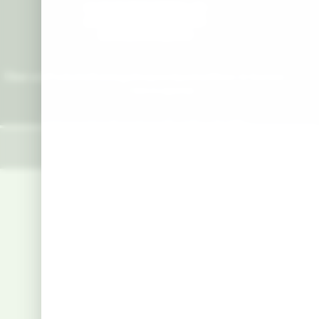
+49 (0) 8166 99823 – 00
+49 (0) 8166 99823 – 20
info@sumiagro.de
Über uns
Produkte
Kataloge
Ansprechpartner
News & Karriere
Kontakt
Serviceportal
Datenschutz
Impressum
AGB
Cookie-Manager
© 2026 SUMI AGRO LTD
Bürgermeister-Neumeyr Straße 7
85391 Allershausen
Instagram
XING
linkedIn
facebook