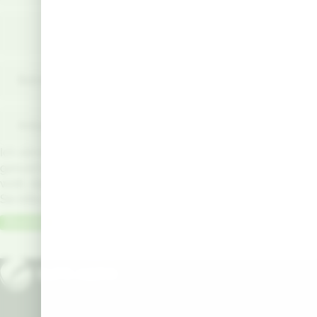
Betriebsgröße gesamt (in ha)
Anbaufläche Kartoffel (in ha)
Ich stimme zu, dass meine personenbezogenen Daten
genutzt werden, um werbliche E-Mails zu erhalten, und
weiß, dass ich dies jederzeit widerrufen kann. Beachten
Sie bitte auch die
AGB
und
Datenschutzbestimmungen
.
Absenden