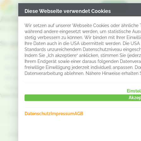
Menü
Diese Webseite verwendet Cookies
Aktion
Wir setzen auf unserer Webseite Cookies oder ähnliche Te
60 l Presidium K+ kaufen | Kettensäge erhalten
während andere eingesetzt werden, um statistische Aus
stetig verbessern zu können. Wir binden mit Ihrer Einwil
So geht’s
Ihre Daten auch in die USA übermittelt werden. Die USA
Standards unzureichendem Datenschutzniveau eingesch
Indem Sie „Ich akzeptiere“ anklicken, stimmen Sie (jeder
60 l kaufen
Ihrem Endgerät sowie einer daraus folgenden Datenverar
Rechnung hochladen (nicht Lieferschein)
freiwillige Einwilligung jederzeit individuell anpassen.
Datenverarbeitung ablehnen. Nähere Hinweise erhalten 
Die ersten 5 Einsendungen bekommen die Säge
Teilnahmeschluss Ende August
Einste
Viel Erfolg
Akzep
Datenschutz
Impressum
AGB
Firma / Hof