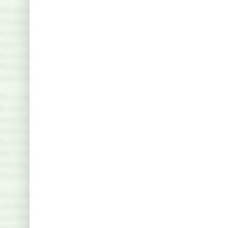
Mit Wirkung zum
1. Juli 2026
wird Frau Ralitza
Yanakieva ihre Position als General Manager
niederlegen. Wir freuen uns, Ihnen mitteilen zu können,
dass Tomoaki Tetsu, Chief Executive Officer (CEO) der
Sumi Agro Europe Group, die Funktion des General
Managers der deutschen Niederlassung interimistisch
übernehmen wird.
Frau Ralitza Yanakieva wird das Unternehmen weiterhin
in einer Funktion zur Sicherstellung der
Geschäftskontinuität unterstützen. Darüber hinaus
bleibt sie in die wesentlichen strategischen Themen von
Sumi Agro Germany eingebunden und wird weiterhin
die Partnerschaften mit Kunden und Geschäftspartnern
entlang der vor- und nachgelagerten
Wertschöpfungskette betreuen.
Diese Regelung gewährleistet die nahtlose Fortführung
sämtlicher operativer Aktivitäten der Niederlassung
und dient der kontinuierlichen Unterstützung unserer