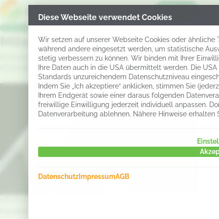
Menü
Diese Webseite verwendet Cookies
30.06.2026
Miteilung
Wir setzen auf unserer Webseite Cookies oder ähnliche Te
während andere eingesetzt werden, um statistische Aus
Information zu einer Veränderung in der
stetig verbessern zu können. Wir binden mit Ihrer Einwil
Geschäftsführung der Sumi Agro Ltd. NL Deutschland
Ihre Daten auch in die USA übermittelt werden. Die USA
Standards unzureichendem Datenschutzniveau eingesch
Indem Sie „Ich akzeptiere“ anklicken, stimmen Sie (jeder
Ihrem Endgerät sowie einer daraus folgenden Datenverar
freiwillige Einwilligung jederzeit individuell anpassen.
Datenverarbeitung ablehnen. Nähere Hinweise erhalten 
Einste
Akzep
Datenschutz
Impressum
AGB
Information zu einer Veränderung in der
Geschäftsführung der Sumi Agro Ltd. NL Deutschland