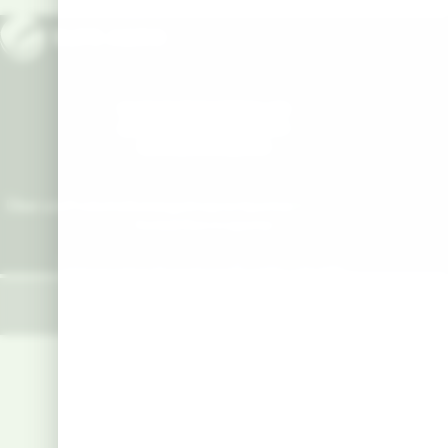
+49 (0) 8166 99823 – 00
+49 (0) 8166 99823 – 20
info@sumiagro.de
Über uns
Produkte
Kataloge
Ansprechpartner
News & Karriere
Kontakt
Serviceportal
Datenschutz
Impressum
AGB
Cookie-Manager
© 2026 SUMI AGRO LTD
Bürgermeister-Neumeyr Straße 7
85391 Allershausen
Instagram
XING
linkedIn
facebook