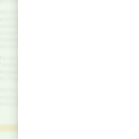
geschätzten Kunden und Geschäftspartner.
Wir möchten Frau Ralitza Yanakieva unseren
aufrichtigen Dank für ihr großes Engagement und ihre
wertvolle Arbeit in den vergangenen Jahren
aussprechen. Mit ihrer Führung hat sie maßgeblich zur
Stabilisierung und erfolgreichen Entwicklung der
deutschen Niederlassung beigetragen.
Für Sie als Geschäftspartner ergeben sich aus dieser
Veränderung keinerlei Einschränkungen. Unser
engagiertes Team steht Ihnen auch weiterhin jederzeit
für Fragen und Anliegen zur Verfügung.
Wir freuen uns darauf, die erfolgreiche und
vertrauensvolle Zusammenarbeit auch in Zukunft
fortzusetzen.
Zurück zur Übersicht