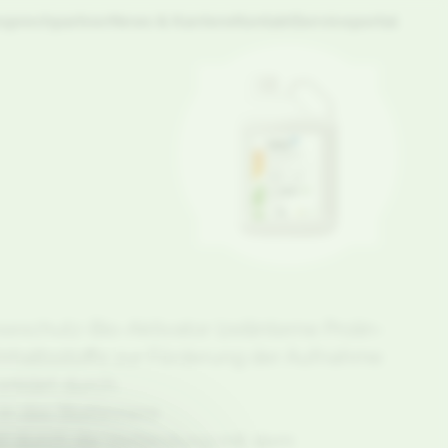
sprechpartner
News & Karriere
Kontakt
Serviceportal
schutz-Bio-Aktivator (zellinterne Prolin-
 Inhaltsstoffe zur Förderung der Aufnahme
rklärt durch:
n das Blattinnere
kt durch die Verbindung mit dem