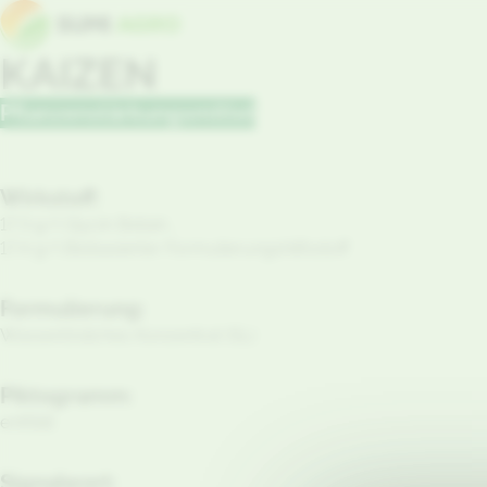
KAIZEN
Pflanzenstärkungsmittel
Wirkstoff:
17,3 g/l Glycin Betain ,
17,4 g/l Biobasierter Formulierungshilfsstoff
Formulierung:
Wasserlösliches Konzentrat (SL)
Piktogramm:
entfällt
Signalwort: