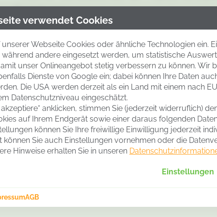
Bioaktivator
eite verwendet Cookies
- Reduzierung in Dosis und Anwendungshäufi
auf Basis von Glycin Betain
 unserer Webseite Cookies oder ähnliche Technologien ein. E
ll, während andere eingesetzt werden, um statistische Auswe
Artikelnummer
Pa
amit unser Onlineangebot stetig verbessern zu können. Wir b
benfalls Dienste von Google ein; dabei können Ihre Daten auc
70142
4 
erden. Die USA werden derzeit als ein Land mit einem nach E
m Datenschutzniveau eingeschätzt.
 akzeptiere“ anklicken, stimmen Sie (jederzeit widerruflich) d
okies auf Ihrem Endgerät sowie einer daraus folgenden Date
utz-Bio-Aktivator (zellinterne Prolin-Glycin-Sy
tellungen können Sie Ihre freiwillige Einwilligung jederzeit indi
nwendung von Glycin Betain. Dies wird erklärt d
ESTGESETZTE ANWENDUNGSGEBIE
t können Sie auch Einstellungen vornehmen oder die Datenv
ere Hinweise erhalten Sie in unseren
Datenschutzinformation
tz der Pflanze verstärkt durch die Verbindung mi
ren Produkten auf Basis von Glycin Betain
Einstellungen
Schadorganismen/Zweckbestimmung
offaufnahme, Optimierung des Wasserhaushaltes
räuchlichen Dünge- und Pflanzenschutzmitteln m
pressum
AGB
h, sollte die Verträglichkeit immer mit der Anm
Stressreduktion (Wasser, UV-Strahlung)
en Kulturen anwendbar