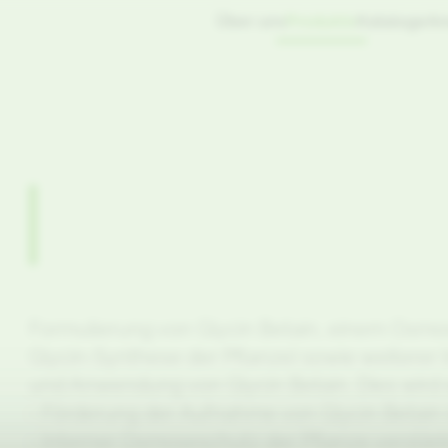
Über uns
Produkte
Kataloge
An
Formulierung von Glycin Betain, einem Osmose
Glycin-Synthese der Pflanze) sowie weiterer
und Anwendung von Glycin Betain. Dies wird e
- Förderung der Aufnahme von Glycin Betain i
- Interner Osmoseschutz der Pflanze verstär