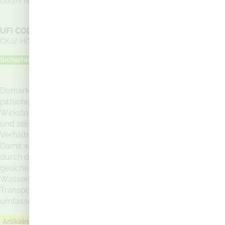
Gefahr Nur für den beruflichen Anwender.
UFI CODE:
CKJ2-H0HG-S00P-8852
Sicherheitsdatenblatt
Domark 10 EC ist ein Emulsionskonzentrat gegen
pilzliche Erkrankungen an Rüben und Weizen. Der
Wirkstoff Tetraconazol gehört zur Gruppe der Azole
und zeichnet sich durch ein besonders ausgewogenes
Verhältnis zwischen Fett- und Wasserlöslichkeit aus.
Damit wird einerseits eine schnelle Ausnahme - z. B.
durch die Blattoberfläche (Kutikula) von Zuckerrüben
gesichert. Zum anderen erfolgt durch die sehr gute
Wasserlöslichkeit nach der Aufnahme ein schneller
Transport durch die gesamte Pflanze - für einen
umfassenden fungiziden Schutz.
Artikelnummer
Packungsgrößen