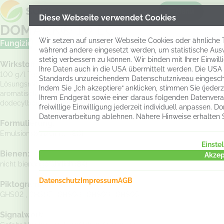
Menü
Diese Webseite verwendet Cookies
DOMARK® 10 EC
Wir setzen auf unserer Webseite Cookies oder ähnliche Te
Fungizid
während andere eingesetzt werden, um statistische Aus
stetig verbessern zu können. Wir binden mit Ihrer Einwil
Wirkstoff:
Ihre Daten auch in die USA übermittelt werden. Die USA
100 g/l Tetraconazole (10,6 Gew.-%) Enthält:
Standards unzureichendem Datenschutzniveau eingesch
Lösungsmittelnaphta (Erdöl), schwer,
Indem Sie „Ich akzeptiere“ anklicken, stimmen Sie (jeder
aromatisch; Ethoxyliertes oley amine,
Ihrem Endgerät sowie einer daraus folgenden Datenverar
dodecylbenzenesulhponic Salz
freiwillige Einwilligung jederzeit individuell anpassen.
004329-00
Datenverarbeitung ablehnen. Nähere Hinweise erhalten 
Formulierung:
Emulsionskonzentrat (EC)
Einste
Bienen:
Akzep
nicht bienengefährlich (B4)
Datenschutz
Impressum
AGB
Piktogramm:
GHS02 , GHS07 , GHS08 , GHS09 , GHS05
Signalwort: