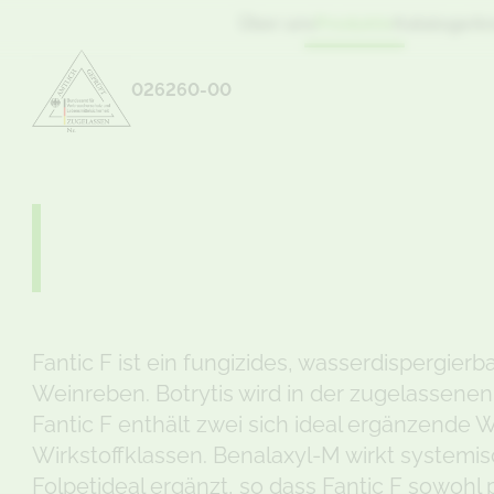
Über uns
Produkte
Kataloge
An
026260-00
Fantic F ist ein fungizides, wasserdispergier
Weinreben. Botrytis wird in der zugelassene
Fantic F enthält zwei sich ideal ergänzende W
Wirkstoffklassen. Benalaxyl-M wirkt systemi
Folpetideal ergänzt, so dass Fantic F sowohl 