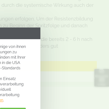
ird durch die systemische Wirkung auch der
tzungen erfolgen. Um der Resistenzbildung
zu Beginn der Spritzfolge und danach
klassen.
enfestigkeit aus, die bereits 2 - 6 h nach
st Fantic F besonders gut
inige von ihnen
rtungen zu
inden mit Ihrer
h in die USA
ckungsgrößen
U-Standards
 5 kg Umkarton
Newsletter
em Einsatz
nverarbeitung
E-Mail
viduell
erarbeitung
en
.
TE UND