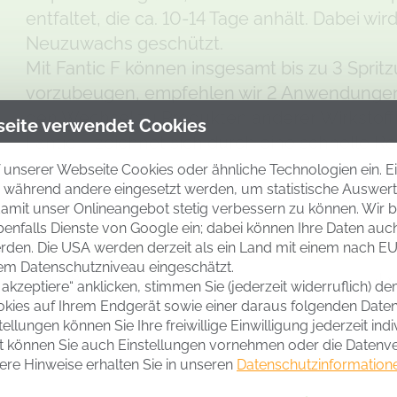
entfaltet, die ca. 10-14 Tage anhält. Dabei w
Neuzuwachs geschützt.
Mit Fantic F können insgesamt bis zu 3 Spri
vorzubeugen, empfehlen wir 2 Anwendungen 
den Wechsel zu Produkten anderer Wirkstoff
eite verwendet Cookies
Fantic F zeichnet sich durch eine schnelle Reg
der Anwendung gegeben ist. Darüber hinaus i
 unserer Webseite Cookies oder ähnliche Technologien ein. E
ll, während andere eingesetzt werden, um statistische Auswe
pflanzenverträglich.
amit unser Onlineangebot stetig verbessern zu können. Wir b
benfalls Dienste von Google ein; dabei können Ihre Daten auc
Artikelnummer
Pa
erden. Die USA werden derzeit als ein Land mit einem nach E
m Datenschutzniveau eingeschätzt.
70009
4 x
 akzeptiere“ anklicken, stimmen Sie (jederzeit widerruflich) d
okies auf Ihrem Endgerät sowie einer daraus folgenden Date
tellungen können Sie Ihre freiwillige Einwilligung jederzeit indi
t können Sie auch Einstellungen vornehmen oder die Datenv
ere Hinweise erhalten Sie in unseren
Datenschutzinformation
 , Benalaxyl-M: A1
ESTGESETZTE ANWENDUNGSGEBIE