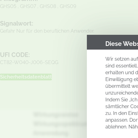
GHS05 , GHS07 , GHS08 , GHS09
Signalwort:
Gefahr Nur für den beruflichen Anwender.
Diese Webs
UFI CODE:
Wir setzen auf
CT82-W040-J006-SEQG
sind essentie
erhalten und d
Sicherheitsdatenblatt
Einwilligung e
übermittelt w
unzureichende
Indem Sie „Ich
sämtlicher Co
zu. In den Eins
Wirkungsweise
anpassen. Dor
Wirkungsspektrum
ablehnen. Näh
Wirkungsmechanismus (FRAC-Gruppe) Folpet: M4
VON DER ZULASSUNGSBEHÖRDE F
Anwendung